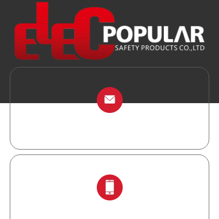
info@chinalockout.com
+ 86-138 6871 0086