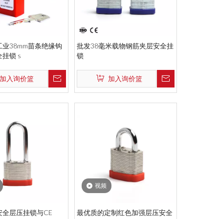
业38mm苗条绝缘钩
批发38毫米载物钢筋夹层安全挂
挂锁 s
锁
加入询价篮
加入询价篮
视频
安全层压挂锁与CE
最优质的定制红色加强层压安全