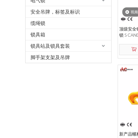
电气锁
安全吊牌，标签及标识
视频
缆绳锁
顶级安全
锁具箱
锁 S CAN
锁具站及锁具套装
脚手架支架及吊牌
新产品螺