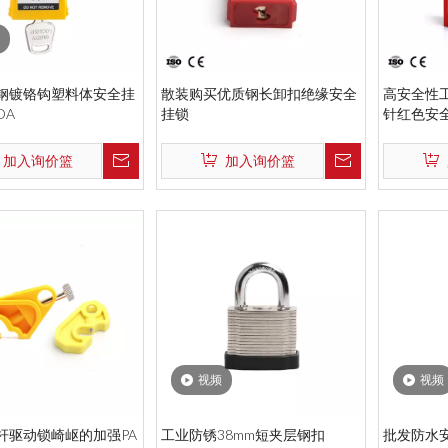
钢镀铬钩塑料体安全挂
散装购买优质钢长卸扣绝缘安全
高安全性工
DA
挂锁
针红色安全
加入询价篮
加入询价篮
视频
视频
杆驱动锁崎岖的加强PA
工业防锈38mm短夹层钢扣
批发防水